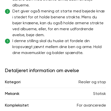
albuerne.
Det giver også mening at starte med bøjede knæ
2
i stedet for at holde benene strakte. Mens du
bøjer knæene, kan du også holde armene strakte
ved albuerne, eller, for en mere udfordrende
øvelse, bøje dem.
I denne stilling skal du huske at fordele din
3
kropsvægt jævnt mellem dine ben og arme. Hold
dine mavemuskler og balder spændte.
Detaljeret information om øvelse
Kategori
Reoler og stop
Mekanik
Statisk
Kompleksitet
For avancerede