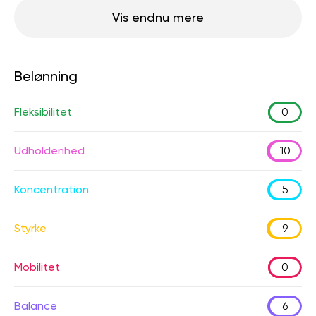
Vis endnu mere
Belønning
Fleksibilitet
0
Udholdenhed
10
Koncentration
5
Styrke
9
Mobilitet
0
Balance
6