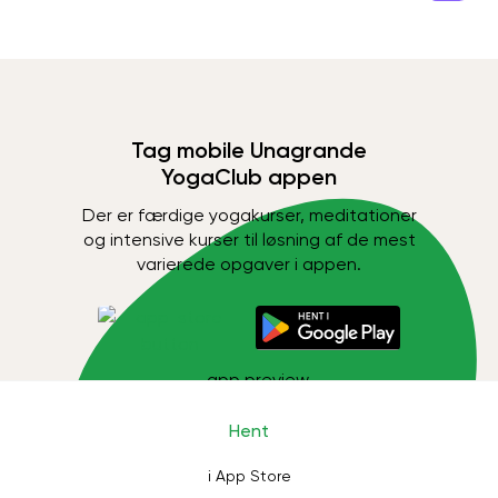
Tag mobile Unagrande
YogaClub appen
Der er færdige yogakurser, meditationer
og intensive kurser til løsning af de mest
varierede opgaver i appen.
Hent
i App Store