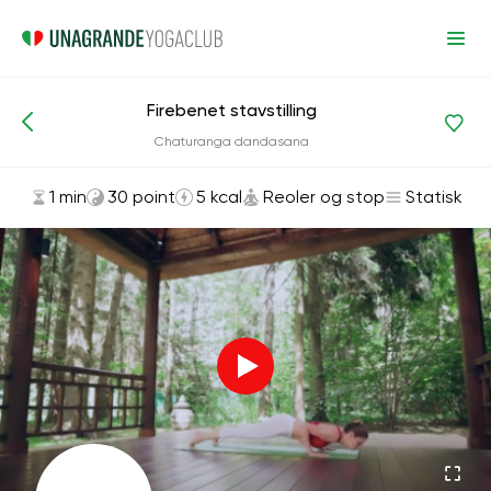
Firebenet stavstilling
Asanas og øvelser
Reoler og stop
Chaturanga dandasana
1 min
30 point
5 kcal
Reoler og stop
Statisk