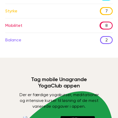
Styrke
7
Mobilitet
8
Balance
2
Tag mobile Unagrande
YogaClub appen
Der er færdige yogakurser, meditationer
og intensive kurser til løsning af de mest
varierede opgaver i appen.