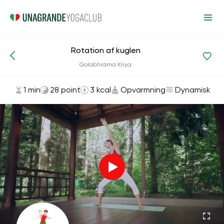
Rotation af kuglen
Asanas og øvelser
Opvarmning
Golabhráma Kriya
1 min
28 point
3 kcal
Opvarmning
Dynamisk