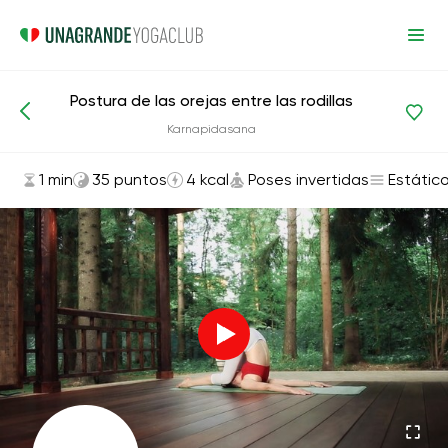
Postura de las orejas entre las rodillas
Asanas y ejercicios
Poses invertidas
Karnapidasana
1 min
35 puntos
4 kcal
Poses invertidas
Estátic