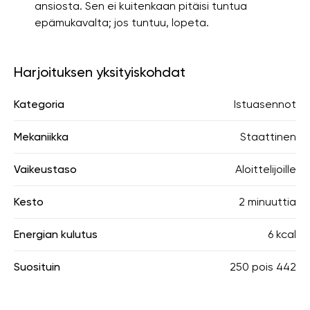
ansiosta. Sen ei kuitenkaan pitäisi tuntua
epämukavalta; jos tuntuu, lopeta.
Harjoituksen yksityiskohdat
Kategoria
Istuasennot
Mekaniikka
Staattinen
Vaikeustaso
Aloittelijoille
Kesto
2 minuuttia
Energian kulutus
6 kcal
Suosituin
250
pois
442