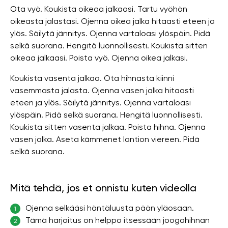
Ota vyö. Koukista oikeaa jalkaasi. Tartu vyöhön
oikeasta jalastasi. Ojenna oikea jalka hitaasti eteen ja
ylös. Säilytä jännitys. Ojenna vartaloasi ylöspäin. Pidä
selkä suorana. Hengitä luonnollisesti. Koukista sitten
oikeaa jalkaasi. Poista vyö. Ojenna oikea jalkasi.
Koukista vasenta jalkaa. Ota hihnasta kiinni
vasemmasta jalasta. Ojenna vasen jalka hitaasti
eteen ja ylös. Säilytä jännitys. Ojenna vartaloasi
ylöspäin. Pidä selkä suorana. Hengitä luonnollisesti.
Koukista sitten vasenta jalkaa. Poista hihna. Ojenna
vasen jalka. Aseta kämmenet lantion viereen. Pidä
selkä suorana.
Mitä tehdä, jos et onnistu kuten videolla
Ojenna selkääsi häntäluusta pään yläosaan.
1
Tämä harjoitus on helppo itsessään joogahihnan
2