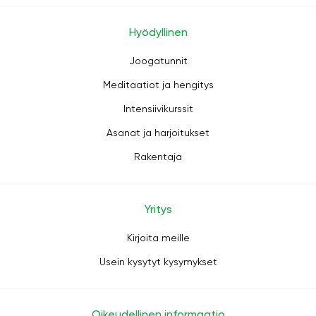
Hyödyllinen
Joogatunnit
Meditaatiot ja hengitys
Intensiivikurssit
Asanat ja harjoitukset
Rakentaja
Yritys
Kirjoita meille
Usein kysytyt kysymykset
Oikeudellinen informaatio