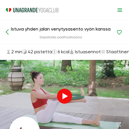
Istuva yhden jalan venytysasento vyön kanssa
Asanat ja harjoitukset
Istuasennot
Sapataika padhastasana
2 min
42 pistettä
6 kcal
Istuasennot
Staattine