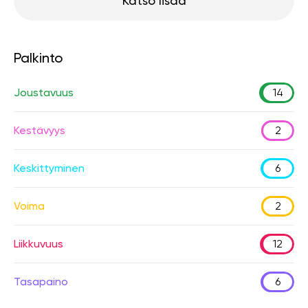
Katso lisää
Palkinto
Joustavuus
14
Kestävyys
2
Keskittyminen
6
Voima
2
Liikkuvuus
12
Tasapaino
6