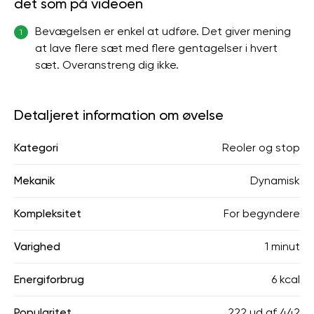
det som på videoen
Bevægelsen er enkel at udføre. Det giver mening
1
at lave flere sæt med flere gentagelser i hvert
sæt. Overanstreng dig ikke.
Detaljeret information om øvelse
Kategori
Reoler og stop
Mekanik
Dynamisk
Kompleksitet
For begyndere
Varighed
1 minut
Energiforbrug
6 kcal
Popularitet
222
ud af
442