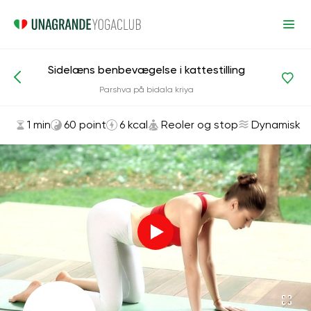
Sidelæns benbevægelse i kattestilling
Asanas og øvelser
Reoler og stop
Parshva på bidala kriya
1 min
60 point
6 kcal
Reoler og stop
Dynamisk