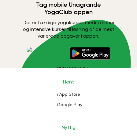
Tag mobile Unagrande
YogaClub appen
Der er færdige yogakurser, meditationer
og intensive kurser til løsning af de mest
varierede opgaver i appen.
Hent
i App Store
i Google Play
Nyttig