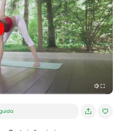
pace interiore
01:27
sogni mattutini
01:34
freschezza della foresta
05:00
Voce dell'istruttore
pioggia estiva
02:00
silenzio di montagna
02:00
brezza marina
02:00
la voce del vento
02:00
foresta di primavera
02:00
guida