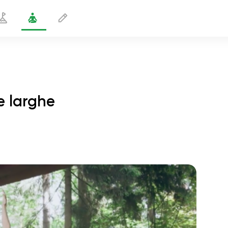
e larghe
Piegamento laterale a gambe larghe
2 min
volo dell'anima
01:44