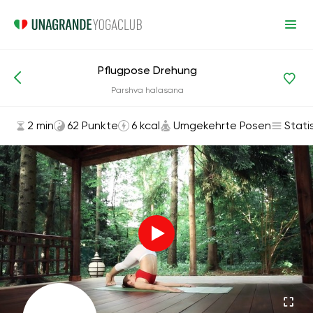
Pflugpose Drehung
Asanas und Übungen
Umgekehrte Posen
Parshva halasana
2 min
62 Punkte
6 kcal
Umgekehrte Posen
Stati