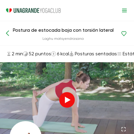
Postura de estocada baja con torsión lateral
Asanas y ejercicios
Posturas sentadas
Laghu matsyendrasana
2 min
52 puntos
6 kcal
Posturas sentadas
Está