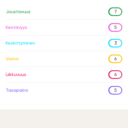
Joustavuus
7
Kestävyys
5
Keskittyminen
3
Voima
6
Liikkuvuus
6
Tasapaino
5