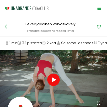
Leveäjalkainen varvaskävely
Asanat ja harjoitukset
Seisoma-asennot
Prasarita padottana ropana-kriya
1 min
32 pistettä
2 kcal
Seisoma-asennot
Dyna