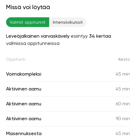
Missä voi löytää
Valmiit oppitunnit
Intensiivikurssit
Leveäjalkainen varvaskävely
esiintyy
34 kertaa
valmiissa oppitunneissa
Oppitunti
Kesto
Voimakompleksi
45 min
Aktiivinen aamu
45 min
Aktiivinen aamu
60 min
Aktiivinen aamu
90 min
Masennuksesta
45 min