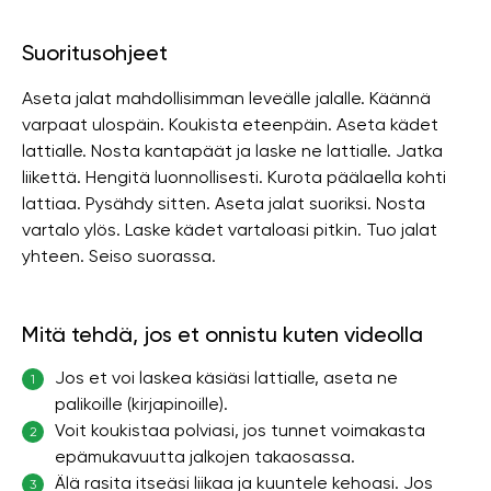
Suoritusohjeet
Aseta jalat mahdollisimman leveälle jalalle. Käännä
varpaat ulospäin. Koukista eteenpäin. Aseta kädet
lattialle. Nosta kantapäät ja laske ne lattialle. Jatka
liikettä. Hengitä luonnollisesti. Kurota päälaella kohti
lattiaa. Pysähdy sitten. Aseta jalat suoriksi. Nosta
vartalo ylös. Laske kädet vartaloasi pitkin. Tuo jalat
yhteen. Seiso suorassa.
Mitä tehdä, jos et onnistu kuten videolla
Jos et voi laskea käsiäsi lattialle, aseta ne
1
palikoille (kirjapinoille).
Voit koukistaa polviasi, jos tunnet voimakasta
2
epämukavuutta jalkojen takaosassa.
Älä rasita itseäsi liikaa ja kuuntele kehoasi. Jos
3