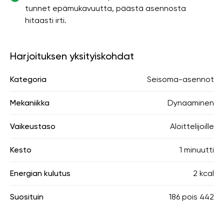
tunnet epämukavuutta, päästä asennosta
hitaasti irti.
Harjoituksen yksityiskohdat
Kategoria
Seisoma-asennot
Mekaniikka
Dynaaminen
Vaikeustaso
Aloittelijoille
Kesto
1 minuutti
Energian kulutus
2 kcal
Suosituin
186
pois
442