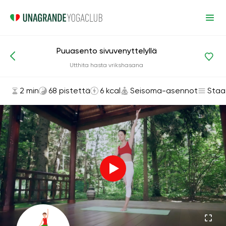
Puuasento sivuvenyttelyllä
Asanat ja harjoitukset
Seisoma-asennot
Utthita hasta vrikshasana
2 min
68 pistettä
6 kcal
Seisoma-asennot
Staa