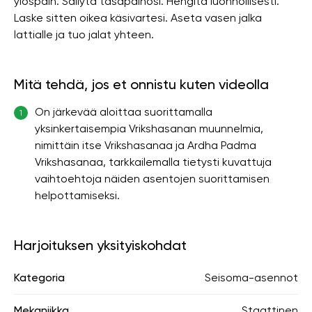
ylöspäin. Säilytä tasapainosi. Hengitä luonnollisesti.
Laske sitten oikea käsivartesi. Aseta vasen jalka
lattialle ja tuo jalat yhteen.
Mitä tehdä, jos et onnistu kuten videolla
On järkevää aloittaa suorittamalla
1
yksinkertaisempia Vrikshasanan muunnelmia,
nimittäin itse Vrikshasanaa ja Ardha Padma
Vrikshasanaa, tarkkailemalla tietysti kuvattuja
vaihtoehtoja näiden asentojen suorittamisen
helpottamiseksi.
Harjoituksen yksityiskohdat
Kategoria
Seisoma-asennot
Mekaniikka
Staattinen