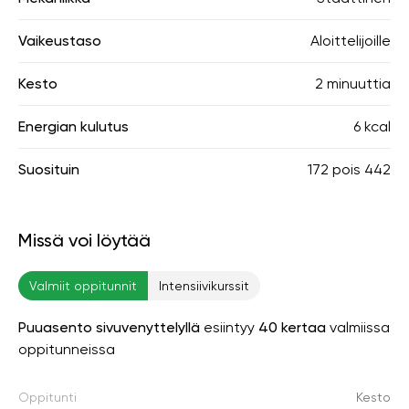
Vaikeustaso
Aloittelijoille
Kesto
2 minuuttia
Energian kulutus
6 kcal
Suosituin
172
pois
442
Missä voi löytää
Valmiit oppitunnit
Intensiivikurssit
Puuasento sivuvenyttelyllä
esiintyy
40 kertaa
valmiissa
oppitunneissa
Oppitunti
Kesto