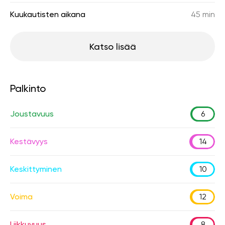
Kuukautisten aikana
45 min
Katso lisää
Palkinto
Joustavuus
6
Kestävyys
14
Keskittyminen
10
Voima
12
Liikkuvuus
8