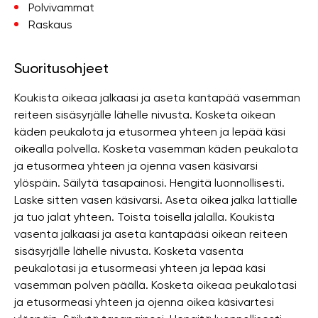
Polvivammat
Raskaus
Suoritusohjeet
Koukista oikeaa jalkaasi ja aseta kantapää vasemman
reiteen sisäsyrjälle lähelle nivusta. Kosketa oikean
käden peukalota ja etusormea ​​yhteen ja lepää käsi
oikealla polvella. Kosketa vasemman käden peukalota
ja etusormea ​​yhteen ja ojenna vasen käsivarsi
ylöspäin. Säilytä tasapainosi. Hengitä luonnollisesti.
Laske sitten vasen käsivarsi. Aseta oikea jalka lattialle
ja tuo jalat yhteen. Toista toisella jalalla. Koukista
vasenta jalkaasi ja aseta kantapääsi oikean reiteen
sisäsyrjälle lähelle nivusta. Kosketa vasenta
peukalotasi ja etusormeasi yhteen ja lepää käsi
vasemman polven päällä. Kosketa oikeaa peukalotasi
ja etusormeasi yhteen ja ojenna oikea käsivartesi