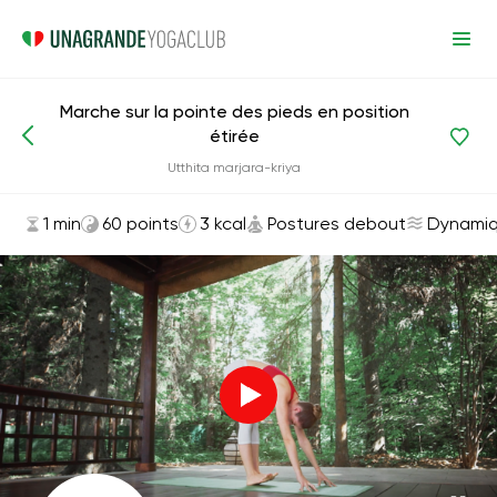
Marche sur la pointe des pieds en position
étirée
Asanas et exercices
Postures debout
Utthita marjara-kriya
1 min
60 points
3 kcal
Postures debout
Dynami