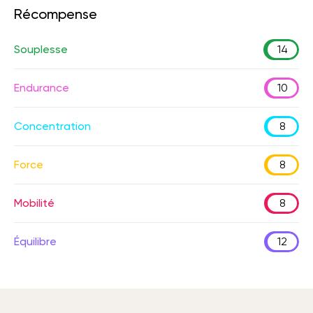
Récompense
Souplesse
14
Endurance
10
Concentration
8
Force
8
Mobilité
8
Équilibre
12