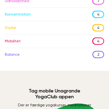
Udholdenhed
7
Koncentration
4
Styrke
4
Mobilitet
4
Balance
2
Tag mobile Unagrande
YogaClub appen
Der er færdige yogakurser, meditationer