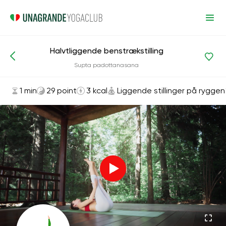
Halvtliggende benstrækstilling
Asanas og øvelser
Liggende stillinger på ryggen
Supta padottanasana
1 min
29 point
3 kcal
Liggende stillinger på ryggen