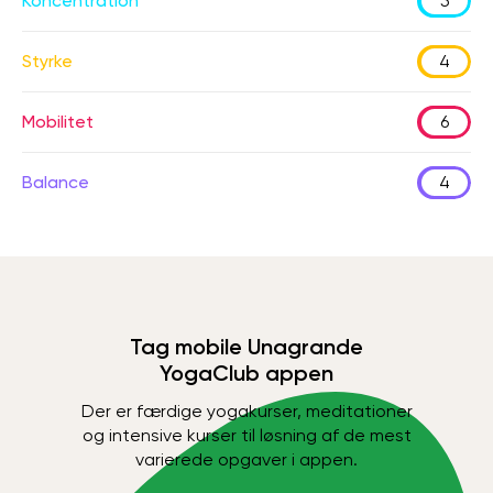
Koncentration
5
Styrke
4
Mobilitet
6
Balance
4
Tag mobile Unagrande
YogaClub appen
Der er færdige yogakurser, meditationer
og intensive kurser til løsning af de mest
varierede opgaver i appen.