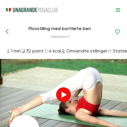
Plovstilling med bortførte ben
Asanas og øvelser
Omvendte stillinger
Halasana II
1 min
32 point
4 kcal
Omvendte stillinger
Statis