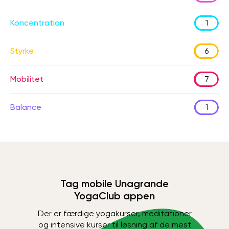
Koncentration
1
Styrke
6
Mobilitet
7
Balance
1
Tag mobile Unagrande
YogaClub appen
Der er færdige yogakurser, meditationer
og intensive kurser til løsning af de mest