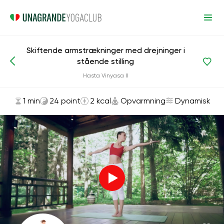
Skiftende armstrækninger med drejninger i
stående stilling
Asanas og øvelser
Opvarmning
Hasta Vinyasa II
1 min
24 point
2 kcal
Opvarmning
Dynamisk