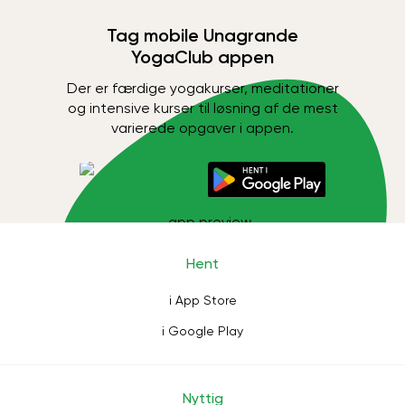
Tag mobile Unagrande
YogaClub appen
Der er færdige yogakurser, meditationer
og intensive kurser til løsning af de mest
varierede opgaver i appen.
Hent
i App Store
i Google Play
Nyttig