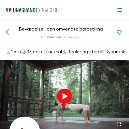
Bevægelse i den omvendte bordstilling
Asanas og øvelser
Reoler og stop
Utpithika-chalana-kriya
1 min
33 point
4 kcal
Reoler og stop
Dynamisk