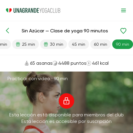
Sin Azúcar — Clase de yoga 90 minutos
Lecciones preparadas
Hábitos
 min
25 min
30 min
45 min
60 min
90 min
65 asanas
4488 puntos
461 kcal
Practicar con video ·
90 min
Esta lección está disponible para miembros del club
Esta lección es accesible por suscripción