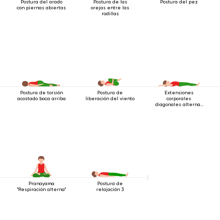
Postura del arado
Postura de las
Postura del pez
con piernas abiertas
orejas entre las
rodillas
Postura de torsión
Postura de
Extensiones
acostado boca arriba
liberación del viento
corporales
diagonales alternas
estando acostado
Pranayama
Postura de
"Respiración alterna"
relajación 3