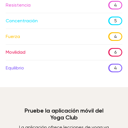
Resistencia
4
Concentración
5
Fuerza
4
Movilidad
6
Equilibrio
4
Pruebe la aplicación móvil del
Yoga Club
La aplicación ofrece lecciones de yoga ya