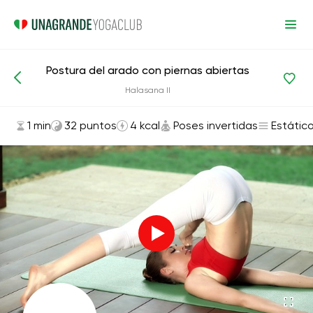
Postura del arado con piernas abiertas
Asanas y ejercicios
Poses invertidas
Halasana II
1 min
32 puntos
4 kcal
Poses invertidas
Estátic