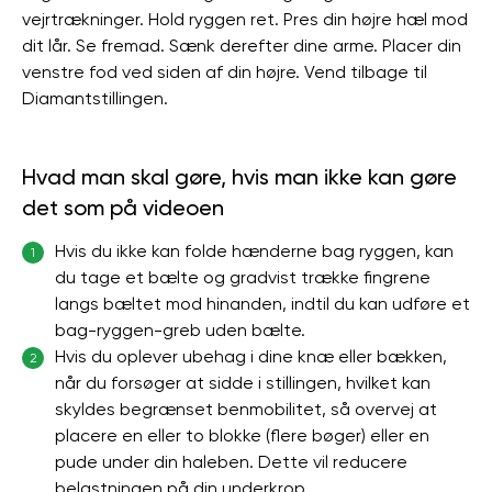
vejrtrækninger. Hold ryggen ret. Pres din højre hæl mod
dit lår. Se fremad. Sænk derefter dine arme. Placer din
venstre fod ved siden af ​​din højre. Vend tilbage til
Diamantstillingen.
Hvad man skal gøre, hvis man ikke kan gøre
det som på videoen
Hvis du ikke kan folde hænderne bag ryggen, kan
1
du tage et bælte og gradvist trække fingrene
langs bæltet mod hinanden, indtil du kan udføre et
bag-ryggen-greb uden bælte.
Hvis du oplever ubehag i dine knæ eller bækken,
2
når du forsøger at sidde i stillingen, hvilket kan
skyldes begrænset benmobilitet, så overvej at
placere en eller to blokke (flere bøger) eller en
pude under din haleben. Dette vil reducere
belastningen på din underkrop.