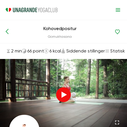
Kohovedpositur
Asanas og øvelser
Siddende stillinger
Gomukhasana
2 min
66 point
6 kcal
Siddende stillinger
Statisk