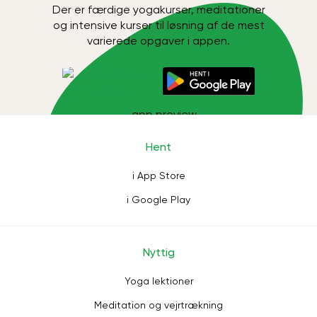
Der er færdige yogakurser, meditationer
og intensive kurser til løsning af de mest
varierede opgaver i appen.
Hent
i App Store
i Google Play
Nyttig
Yoga lektioner
Meditation og vejrtrækning