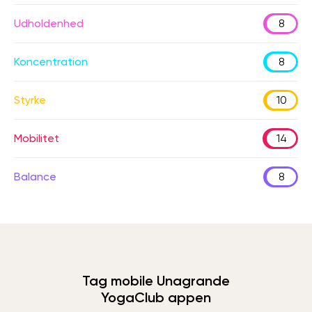
Udholdenhed
8
Koncentration
8
Styrke
10
Mobilitet
14
Balance
8
Tag mobile Unagrande
YogaClub appen