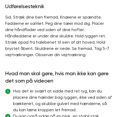
Udførelsesteknik
Sid. Stræk dine ben fremad. Knæene er spændte.
Fødderne er samlet. Peg dine tæer mod dig. Placer
dine håndflader ved siden af ​​dine hofter.
Håndleddene er under dine skuldre. Hold ryggen ret.
Stræk opad fra halebenet til isen af ​​dit hoved. Hold
brystet åbent. Skuldrene er nede. Se fremad. Tag 5-7
vejrtrækninger. Observer din vejrtrækning.
Hvad man skal gøre, hvis man ikke kan gøre
det som på videoen
Hvis det er svært at sidde med ret ryg, kan du
1
placere dine hænder bag ryggen, ikke ved siden af
​​bækkenet, og skubbe gulvet med hænderne, så
du kan læne kroppen let fremad.
Du kan også sidde på en blok, en stabil stak
2