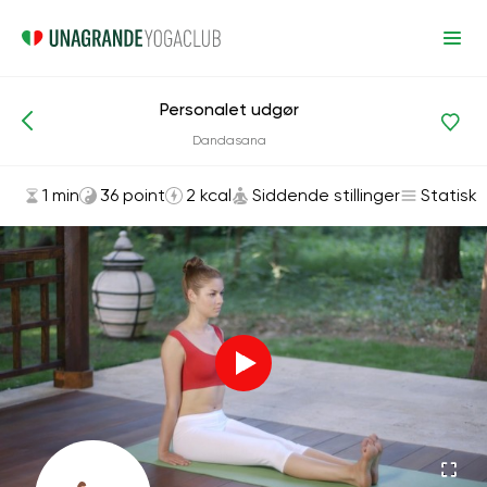
Personalet udgør
Asanas og øvelser
Siddende stillinger
Dandasana
1 min
36 point
2 kcal
Siddende stillinger
Statisk