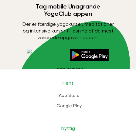
Tag mobile Unagrande
YogaClub appen
Der er færdige yogakurser, meditationer
og intensive kurser til løsning af de mest
varierede opgaver i appen.
Hent
i App Store
i Google Play
Nyttig