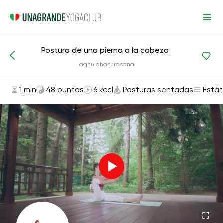
Postura de una pierna a la cabeza
Asanas y ejercicios
Posturas sentadas
Laghu dhanurasana
1 min
48 puntos
6 kcal
Posturas sentadas
Estát