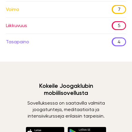
Voima
7
Liikkuvuus
5
Tasapaino
4
Kokeile Joogaklubin
mobiilisovellusta
Sovelluksessa on saatavilla valmiita
joogatunteja, meditaatioita ja
intensiivikursseja erilaisiin tarpeisiin.