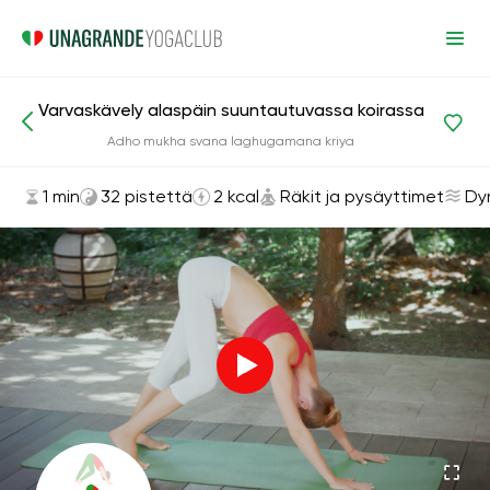
Varvaskävely alaspäin suuntautuvassa koirassa
Asanat ja harjoitukset
Räkit ja pysäyttimet
Adho mukha svana laghugamana kriya
1 min
32 pistettä
2 kcal
Räkit ja pysäyttimet
Dy