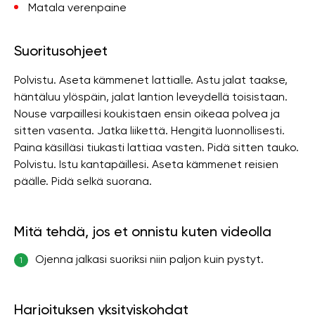
Matala verenpaine
Suoritusohjeet
Polvistu. Aseta kämmenet lattialle. Astu jalat taakse,
häntäluu ylöspäin, jalat lantion leveydellä toisistaan.
Nouse varpaillesi koukistaen ensin oikeaa polvea ja
sitten vasenta. Jatka liikettä. Hengitä luonnollisesti.
Paina käsilläsi tiukasti lattiaa vasten. Pidä sitten tauko.
Polvistu. Istu kantapäillesi. Aseta kämmenet reisien
päälle. Pidä selkä suorana.
Mitä tehdä, jos et onnistu kuten videolla
Ojenna jalkasi suoriksi niin paljon kuin pystyt.
1
Harjoituksen yksityiskohdat