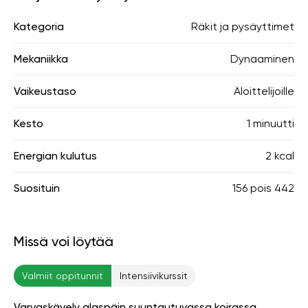
Kategoria
Räkit ja pysäyttimet
Mekaniikka
Dynaaminen
Vaikeustaso
Aloittelijoille
Kesto
1 minuutti
Energian kulutus
2 kcal
Suosituin
156
pois
442
Missä voi löytää
Valmiit oppitunnit
Intensiivikurssit
Varvaskävely alaspäin suuntautuvassa koirassa