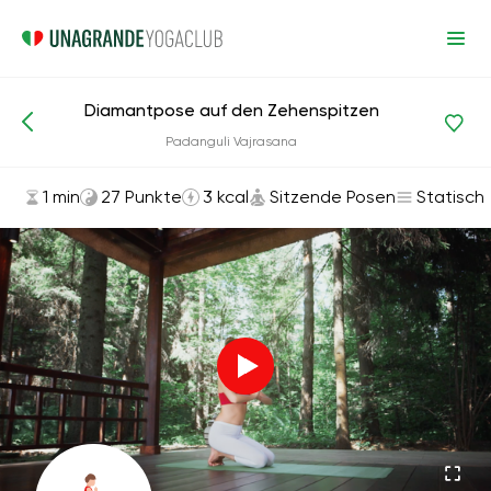
Diamantpose auf den Zehenspitzen
Asanas und Übungen
Sitzende Posen
Padanguli Vajrasana
1 min
27 Punkte
3 kcal
Sitzende Posen
Statisch