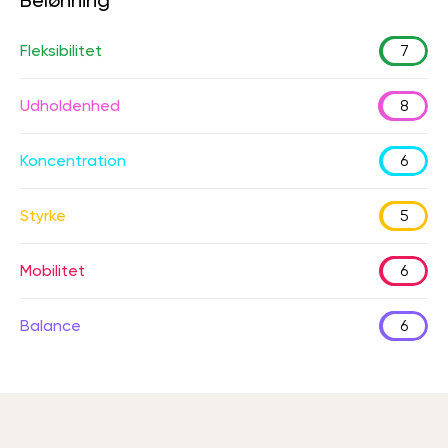
Belønning
Fleksibilitet
7
Udholdenhed
8
Koncentration
6
Styrke
5
Mobilitet
6
Balance
6