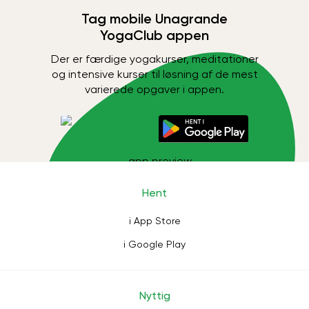
Tag mobile Unagrande
YogaClub appen
Der er færdige yogakurser, meditationer
og intensive kurser til løsning af de mest
varierede opgaver i appen.
Hent
i App Store
i Google Play
Nyttig