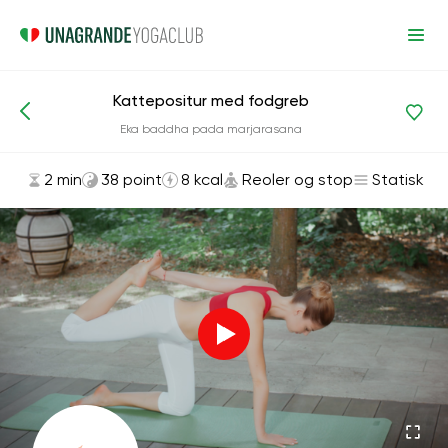
Kattepositur med fodgreb
Asanas og øvelser
Reoler og stop
Eka baddha pada marjarasana
2 min
38 point
8 kcal
Reoler og stop
Statisk