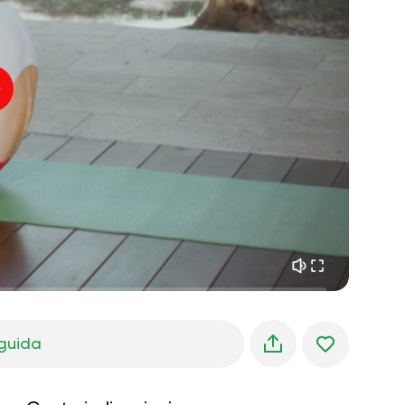
pace interiore
01:27
sogni mattutini
01:34
freschezza della foresta
05:00
Voce dell'istruttore
pioggia estiva
02:00
silenzio di montagna
02:00
brezza marina
02:00
la voce del vento
02:00
foresta di primavera
02:00
guida