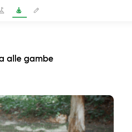
sa alle gambe
zione dell'aratro con presa alle gambe
1 min
volo dell'anima
01:44