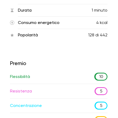
Durata
1 minuto
Consumo energetico
4 kcal
Popolarità
128
di
442
Premio
Flessibilità
10
Resistenza
5
Concentrazione
5