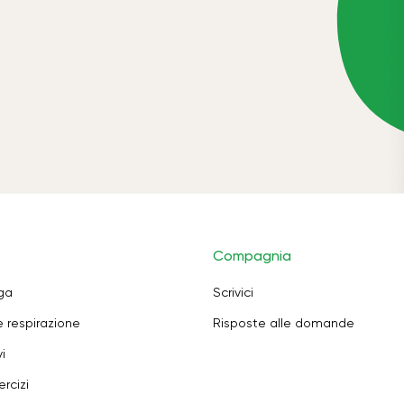
Compagnia
oga
Scrivici
e respirazione
Risposte alle domande
i
rcizi