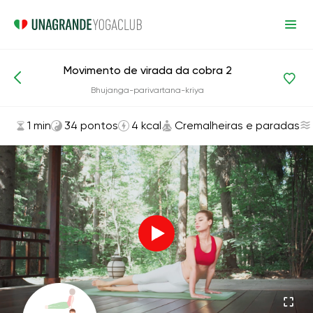
Movimento de virada da cobra 2
Asanas e exercícios
Cremalheiras e paradas
Bhujanga-parivartana-kriya
1 min
34 pontos
4 kcal
Cremalheiras e paradas