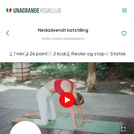
Nedadvendt katstilling
Asanas og øvelser
Reoler og stop
Adho mukha bidalasana
1 min
26 point
2 kcal
Reoler og stop
Statisk