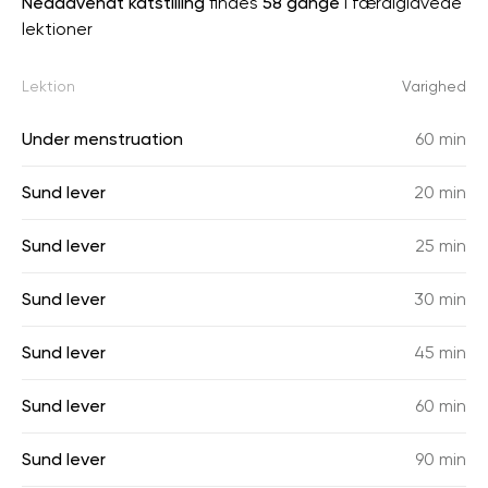
Nedadvendt katstilling
findes
58 gange
i færdiglavede
lektioner
Lektion
Varighed
Under menstruation
60 min
Sund lever
20 min
Sund lever
25 min
Sund lever
30 min
Sund lever
45 min
Sund lever
60 min
Sund lever
90 min