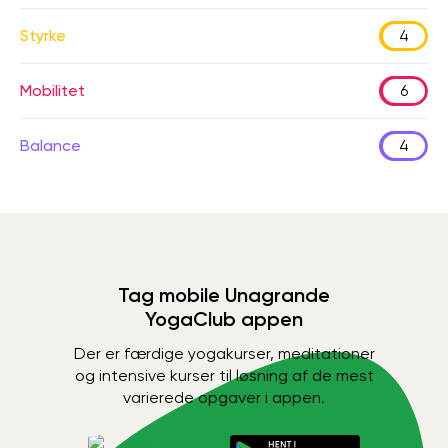
Styrke
4
Mobilitet
6
Balance
4
Tag mobile Unagrande
YogaClub appen
Der er færdige yogakurser, meditationer
og intensive kurser til løsning af de mest
varierede opgaver i appen.