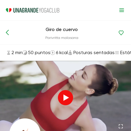
Giro de cuervo
Asanas y ejercicios
Posturas sentadas
Parivritta malasana
2 min
50 puntos
6 kcal
Posturas sentadas
Está