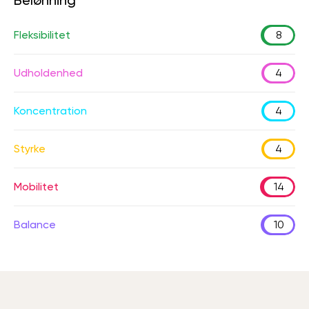
Belønning
Fleksibilitet
8
Udholdenhed
4
Koncentration
4
Styrke
4
Mobilitet
14
Balance
10