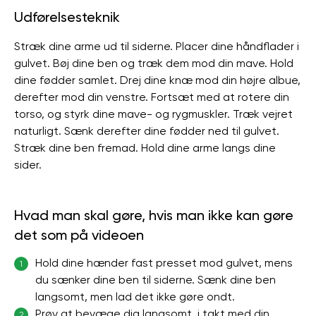
Udførelsesteknik
Stræk dine arme ud til siderne. Placer dine håndflader i
gulvet. Bøj dine ben og træk dem mod din mave. Hold
dine fødder samlet. Drej dine knæ mod din højre albue,
derefter mod din venstre. Fortsæt med at rotere din
torso, og styrk dine mave- og rygmuskler. Træk vejret
naturligt. Sænk derefter dine fødder ned til gulvet.
Stræk dine ben fremad. Hold dine arme langs dine
sider.
Hvad man skal gøre, hvis man ikke kan gøre
det som på videoen
Hold dine hænder fast presset mod gulvet, mens
1
du sænker dine ben til siderne. Sænk dine ben
langsomt, men lad det ikke gøre ondt.
Prøv at bevæge dig langsomt, i takt med din
2