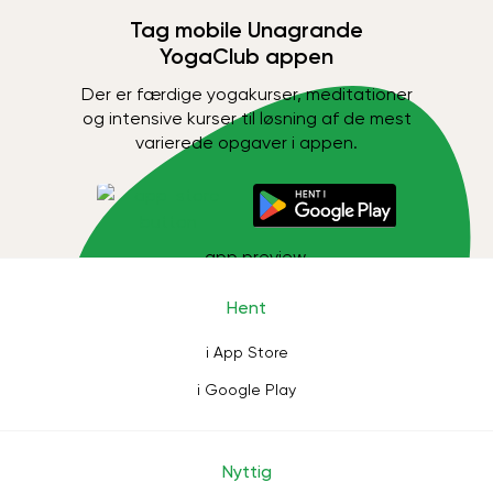
Tag mobile Unagrande
YogaClub appen
Der er færdige yogakurser, meditationer
og intensive kurser til løsning af de mest
varierede opgaver i appen.
Hent
i App Store
i Google Play
Nyttig