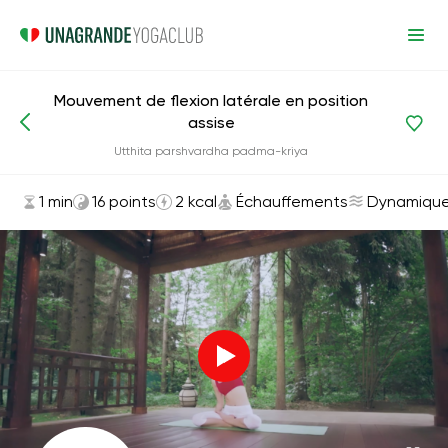
Mouvement de flexion latérale en position
assise
Asanas et exercices
Échauffements
Utthita parshvardha padma-kriya
1 min
16 points
2 kcal
Échauffements
Dynamiqu