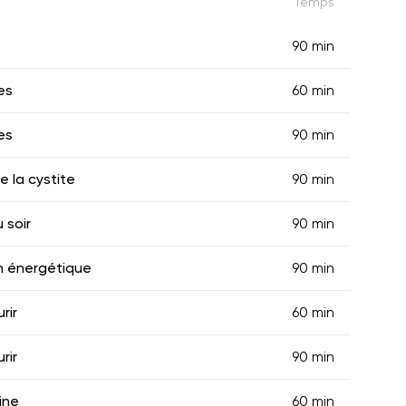
Temps
90 min
es
60 min
es
90 min
e la cystite
90 min
 soir
90 min
n énergétique
90 min
rir
60 min
rir
90 min
ine
60 min