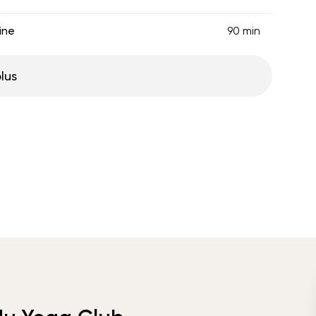
ine
90 min
plus