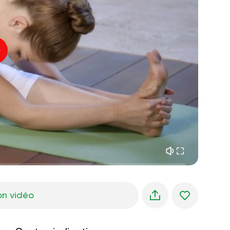
paix intérieure
01:27
rêves du matin
01:34
fraîcheur de la forêt
05:00
Voix de l'instructeur
pluie d'été
02:00
silence des montagnes
02:00
brise de mer
02:00
la voix du vent
02:00
forêt de printemps
02:00
on vidéo