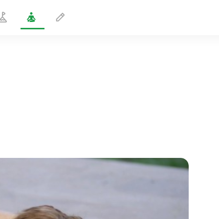
Pose de la tête sur le genou
2 min
le vol de l'âme
01:44