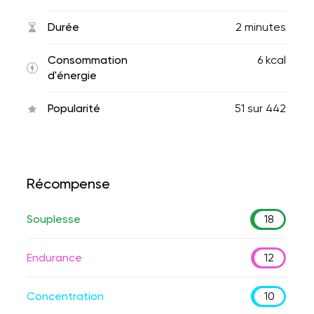
Durée
2 minutes
Consommation
6 kcal
d'énergie
Popularité
51
sur
442
Récompense
Souplesse
18
Endurance
12
Concentration
10