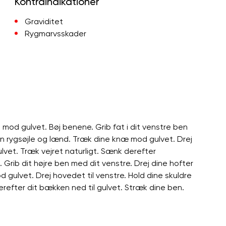
Kontraindikationer
Graviditet
Rygmarvsskader
mod gulvet. Bøj benene. Grib fat i dit venstre ben
 din rygsøjle og lænd. Træk dine knæ mod gulvet. Drej
ulvet. Træk vejret naturligt. Sænk derefter
ib dit højre ben med dit venstre. Drej dine hofter
od gulvet. Drej hovedet til venstre. Hold dine skuldre
erefter dit bækken ned til gulvet. Stræk dine ben.