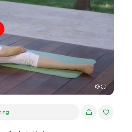
indre fred
01:27
morgendrømme
01:34
skovens kølighed
05:00
Instruktørens stemme
sommerregn
02:00
bjergstilhed
02:00
havbrise
02:00
vindens stemme
02:00
forårsskov
02:00
ning