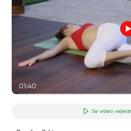
01:40
Se video vejled