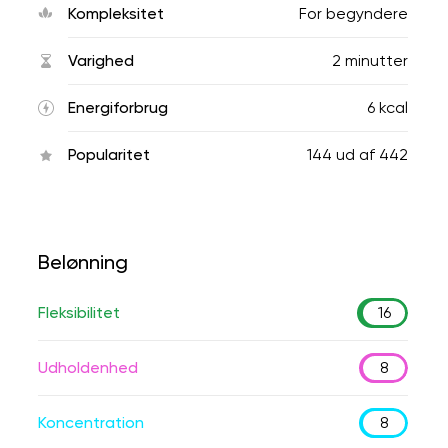
Kompleksitet
For begyndere
Varighed
2 minutter
Energiforbrug
6 kcal
Popularitet
144
ud af
442
Belønning
Fleksibilitet
16
Udholdenhed
8
Koncentration
8