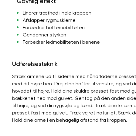
Gavnlig effekt
Lindrer træthed i hele kroppen
Afslapper rygmusklerne
Forbedrer hoftemobiliteten
Gendanner styrken
Forbedrer ledmobiliteten i benene
Udførelsesteknik
Stræk armene ud til siderne med håndfladerne presset 
med dit højre ben. Drej dine hofter til venstre, og vrid
hovedet til højre. Hold dine skuldre presset fast mod g
bækkenet ned mod gulvet. Gentag på den anden side. Gr
til højre, og vrid din rygsøjle og lænd. Træk dine knæ m
presset fast mod gulvet. Træk vejret naturligt. Sænk d
Hold dine arme i en behagelig afstand fra kroppen.