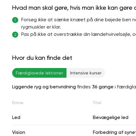
Hvad man skal gøre, hvis man ikke kan gøre
Forsøg ikke at sænke knæet på dine bøjede ben ned 
1
rygmuskler er klar.
Pas på ikke at overstrække din lændehvirvelsøjle, o
2
Hvor du kan finde det
Færdiglavede lektioner
Intensive kurser
Liggende ryg og benvridning
findes
36 gange
i færdigl
Emne
Titel
Led
Bevægelige led
Vision
Forbedring af syne