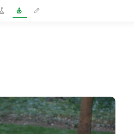
Liggende ryg og benvridning
2 min
sjælens flugt
01:44