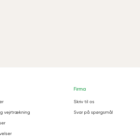
Firma
er
Skriv til os
g vejrtrækning
Svar på spørgsmål
ser
velser