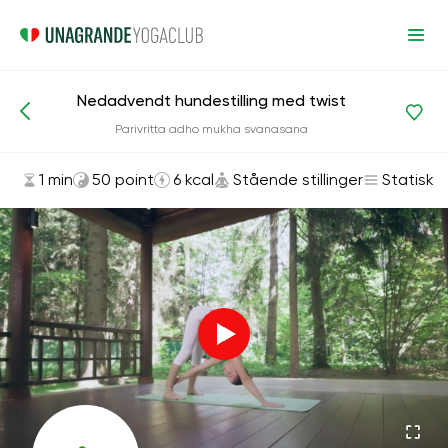
Nedadvendt hundestilling med twist
Asanas og øvelser
Stående stillinger
Parivritta adho mukha svanasana
1 min
50 point
6 kcal
Stående stillinger
Statisk