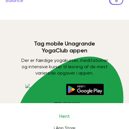
Balance
6
Tag mobile Unagrande
YogaClub appen
Der er færdige yogakurser, meditationer
og intensive kurser til løsning af de mest
varierede opgaver i appen.
Hent
i App Store