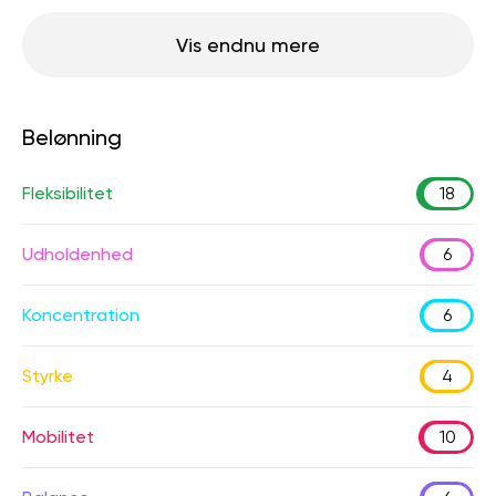
Vis endnu mere
Belønning
Fleksibilitet
18
Udholdenhed
6
Koncentration
6
Styrke
4
Mobilitet
10