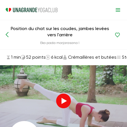
Position du chat sur les coudes, jambes levées
vers l'arrière
Asanas et exercices
Crémaillères et butées
Eka pada marjarasana I
1 min
52 points
6 kcal
Crémaillères et butées
St