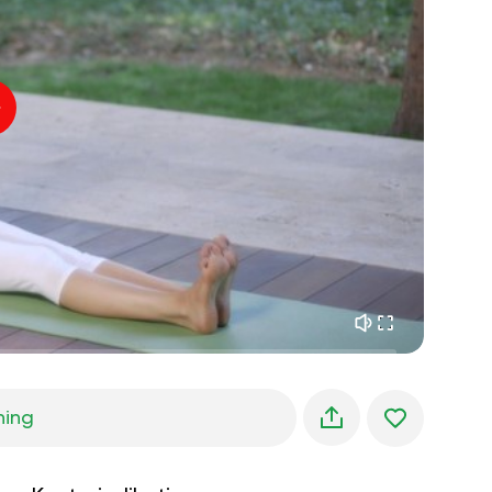
indre fred
01:27
morgendrømme
01:34
skovens kølighed
05:00
Instruktørens stemme
sommerregn
02:00
bjergstilhed
02:00
havbrise
02:00
vindens stemme
02:00
forårsskov
02:00
ning