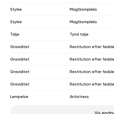
Styrke
Magtkompleks
Styrke
Magtkompleks
Talje
Tynd talje
Graviditet
Restitution efter fødsl
Graviditet
Restitution efter fødsl
Graviditet
Restitution efter fødsl
Graviditet
Restitution efter fødsl
Lempelse
Antistress
Vis endn