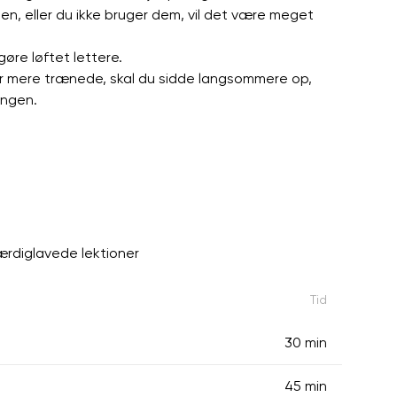
den, eller du ikke bruger dem, vil det være meget
gøre løftet lettere.
r mere trænede, skal du sidde langsommere op,
ngen.
ærdiglavede lektioner
Tid
30 min
45 min