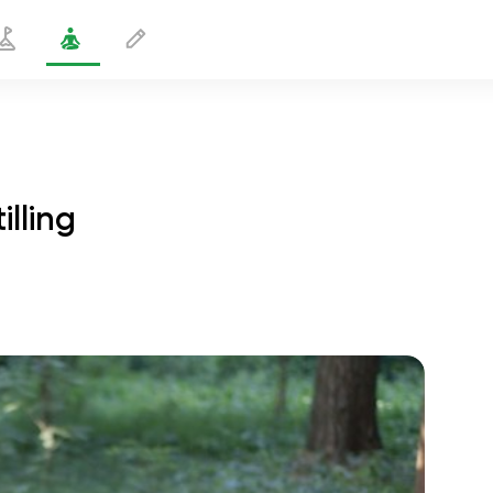
lling
Op og ned bevægelse i stavstilling
1 min
sjælens flugt
01:44