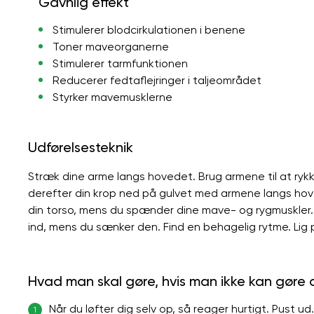
Gavnlig effekt
Stimulerer blodcirkulationen i benene
Toner maveorganerne
Stimulerer tarmfunktionen
Reducerer fedtaflejringer i taljeområdet
Styrker mavemusklerne
Udførelsesteknik
Stræk dine arme langs hovedet. Brug armene til at rykke
derefter din krop ned på gulvet med armene langs h
din torso, mens du spænder dine mave- og rygmuskler. P
ind, mens du sænker den. Find en behagelig rytme. Li
Hvad man skal gøre, hvis man ikke kan gøre
Når du løfter dig selv op, så reager hurtigt. Pust ud
1