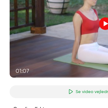
01:07
Se video vejled