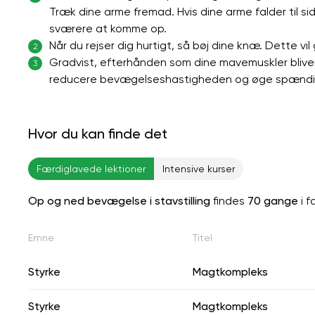
Træk dine arme fremad. Hvis dine arme falder til si
sværere at komme op.
Når du rejser dig hurtigt, så bøj dine knæ. Dette vil 
2
Gradvist, efterhånden som dine mavemuskler blive
3
reducere bevægelseshastigheden og øge spændi
Hvor du kan finde det
Færdiglavede lektioner
Intensive kurser
Op og ned bevægelse i stavstilling
findes
70 gange
i f
Emne
Titel
Styrke
Magtkompleks
Styrke
Magtkompleks