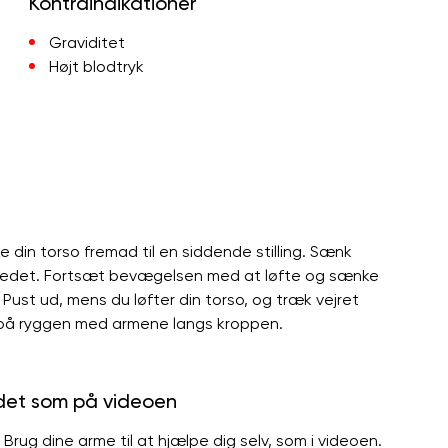
Kontraindikationer
Graviditet
Højt blodtryk
 din torso fremad til en siddende stilling. Sænk
ovedet. Fortsæt bevægelsen med at løfte og sænke
ust ud, mens du løfter din torso, og træk vejret
g på ryggen med armene langs kroppen.
 det som på videoen
. Brug dine arme til at hjælpe dig selv, som i videoen.