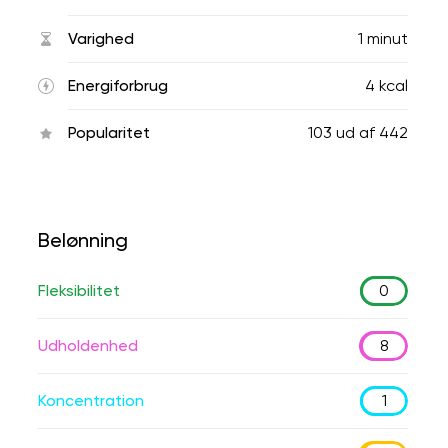
Varighed
1 minut
Energiforbrug
4 kcal
Popularitet
103
ud af
442
Belønning
Fleksibilitet
0
Udholdenhed
8
Koncentration
1