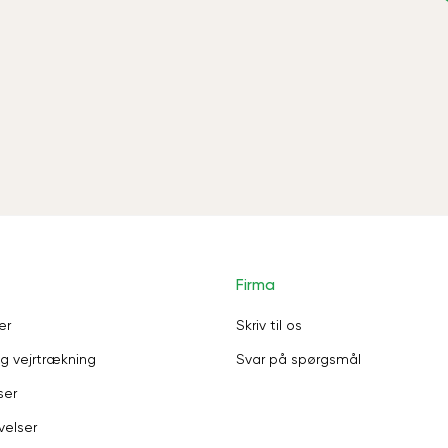
Firma
er
Skriv til os
g vejrtrækning
Svar på spørgsmål
ser
velser