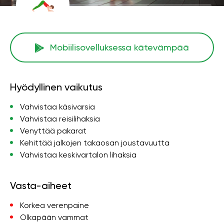
Mobiilisovelluksessa kätevämpää
Hyödyllinen vaikutus
Vahvistaa käsivarsia
Vahvistaa reisilihaksia
Venyttää pakarat
Kehittää jalkojen takaosan joustavuutta
Vahvistaa keskivartalon lihaksia
Vasta-aiheet
Korkea verenpaine
Olkapään vammat