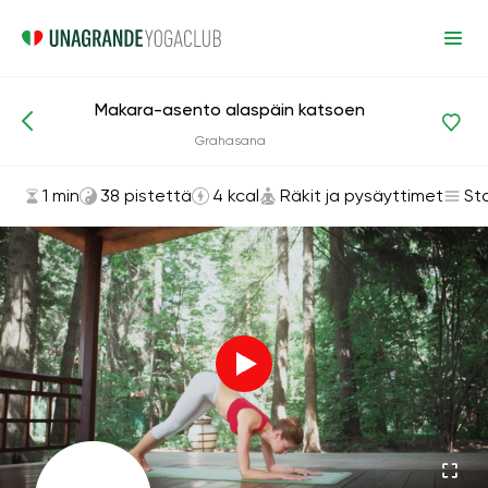
Makara-asento alaspäin katsoen
Asanat ja harjoitukset
Räkit ja pysäyttimet
Grahasana
1 min
38 pistettä
4 kcal
Räkit ja pysäyttimet
St