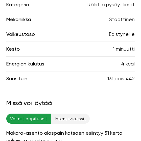
Kategoria
Räkit ja pysäyttimet
Mekaniikka
Staattinen
Vaikeustaso
Edistyneille
Kesto
1 minuutti
Energian kulutus
4 kcal
Suosituin
131
pois
442
Missä voi löytää
Valmiit oppitunnit
Intensiivikurssit
Makara-asento alaspäin katsoen
esiintyy
51 kerta
valmiissa oppitunneissa