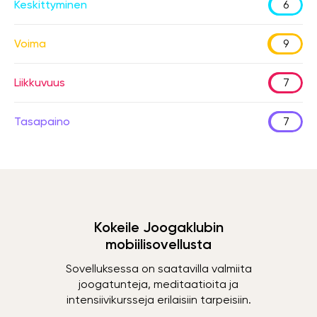
Keskittyminen
6
Voima
9
Liikkuvuus
7
Tasapaino
7
Kokeile Joogaklubin
mobiilisovellusta
Sovelluksessa on saatavilla valmiita
joogatunteja, meditaatioita ja
intensiivikursseja erilaisiin tarpeisiin.