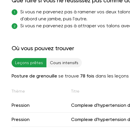
Que faire si vous ne réussissez pas comme d
Si vous ne parvenez pas à ramener vos deux talon
1
d'abord une jambe, puis l'autre.
Si vous ne parvenez pas à attraper vos talons avec
2
Où vous pouvez trouver
Leçons prêtes
Cours intensifs
Posture de grenouille
se trouve
78 fois
dans les leçons
Thème
Titre
Pression
Complexe d'hypertension d'
Pression
Complexe d'hypertension d'