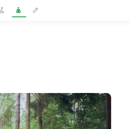
Posture de grenouille
1 min
le vol de l'âme
01:44