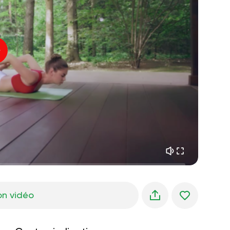
paix intérieure
01:27
rêves du matin
01:34
fraîcheur de la forêt
05:00
Voix de l'instructeur
pluie d'été
02:00
silence des montagnes
02:00
brise de mer
02:00
la voix du vent
02:00
forêt de printemps
02:00
on vidéo