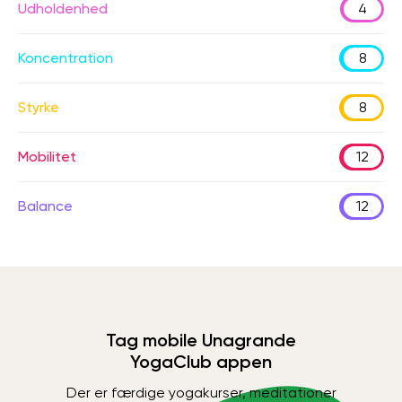
Udholdenhed
4
Koncentration
8
Styrke
8
Mobilitet
12
Balance
12
Tag mobile Unagrande
YogaClub appen
Der er færdige yogakurser, meditationer