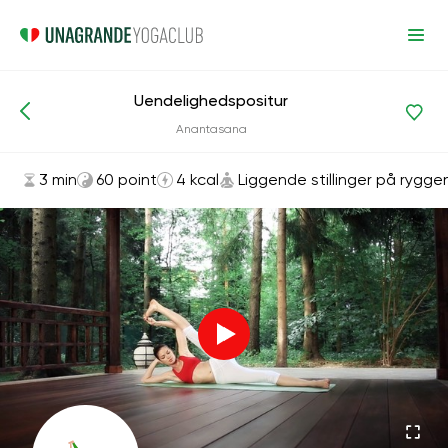
Uendelighedspositur
Asanas og øvelser
Liggende stillinger på ryggen
Anantasana
3 min
60 point
4 kcal
Liggende stillinger på rygge