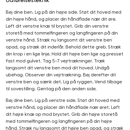
Udførelsesteknik
Bøj dine ben. Lig på din højre side. Støt dit hoved med
din højre hånd, og placer din håndflade nær dit øre.
Løft dit venstre knæ til brystet. Grib din venstre
storetå med tommelfingeren og langfingeren på din
venstre hånd. Stræk nu langsomt dit venstre ben
opad, og stræk dit inderlår. Behold dette greb. Stræk
din krop i en lige linje. Hold dit højre ben lige og presset
fast mod gulvet. Tag 5-7 vejrtrækninger. Træk
langsomt dit venstre ben mod dit hoved. Undgå
ubehag. Observer din vejrtrækning. Bøj derefter dit
venstre ben og sænk det. Lig på ryggen. Vend tilbage
til sovestilling. Gentag på den anden side.
Bøj dine ben. Lig på venstre side. Støt dit hoved med
venstre hånd, og placer din håndflade nær øret. Løft
dit højre knæ op mod brystet. Grib din højre storetå
med tommelfingeren og langfingeren på din højre
hånd. Stræk nu langsomt dit højre ben opad, og stræk