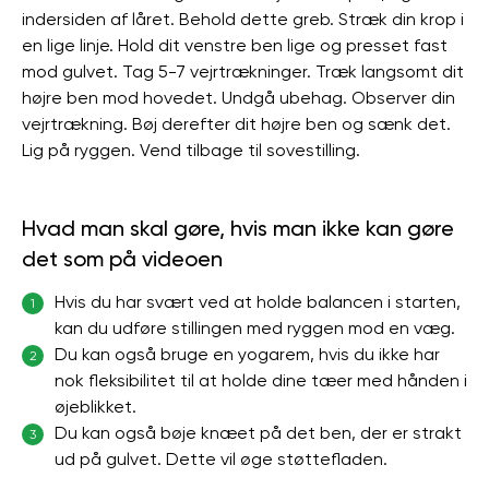
indersiden af ​​låret. Behold dette greb. Stræk din krop i
en lige linje. Hold dit venstre ben lige og presset fast
mod gulvet. Tag 5-7 vejrtrækninger. Træk langsomt dit
højre ben mod hovedet. Undgå ubehag. Observer din
vejrtrækning. Bøj derefter dit højre ben og sænk det.
Lig på ryggen. Vend tilbage til sovestilling.
Hvad man skal gøre, hvis man ikke kan gøre
det som på videoen
Hvis du har svært ved at holde balancen i starten,
1
kan du udføre stillingen med ryggen mod en væg.
Du kan også bruge en yogarem, hvis du ikke har
2
nok fleksibilitet til at holde dine tæer med hånden i
øjeblikket.
Du kan også bøje knæet på det ben, der er strakt
3
ud på gulvet. Dette vil øge støttefladen.