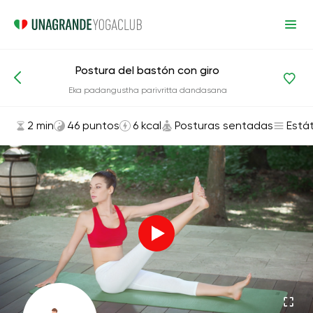
Postura del bastón con giro
Asanas y ejercicios
Posturas sentadas
Eka padangustha parivritta dandasana
2 min
46 puntos
6 kcal
Posturas sentadas
Está