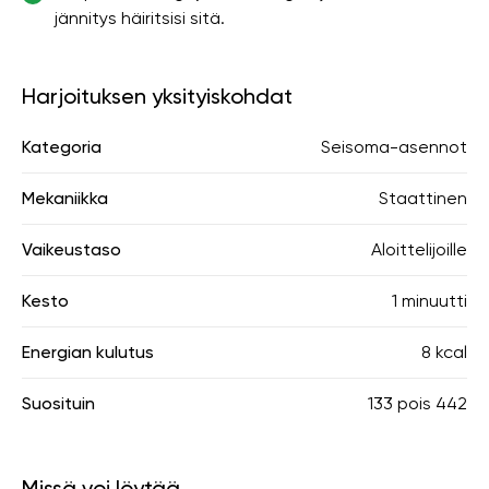
jännitys häiritsisi sitä.
Harjoituksen yksityiskohdat
Kategoria
Seisoma-asennot
Mekaniikka
Staattinen
Vaikeustaso
Aloittelijoille
Kesto
1 minuutti
Energian kulutus
8 kcal
Suosituin
133
pois
442
Missä voi löytää