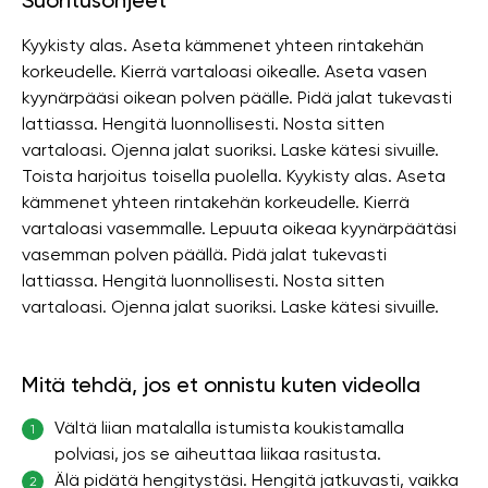
Suoritusohjeet
Kyykisty alas. Aseta kämmenet yhteen rintakehän
korkeudelle. Kierrä vartaloasi oikealle. Aseta vasen
kyynärpääsi oikean polven päälle. Pidä jalat tukevasti
lattiassa. Hengitä luonnollisesti. Nosta sitten
vartaloasi. Ojenna jalat suoriksi. Laske kätesi sivuille.
Toista harjoitus toisella puolella. Kyykisty alas. Aseta
kämmenet yhteen rintakehän korkeudelle. Kierrä
vartaloasi vasemmalle. Lepuuta oikeaa kyynärpäätäsi
vasemman polven päällä. Pidä jalat tukevasti
lattiassa. Hengitä luonnollisesti. Nosta sitten
vartaloasi. Ojenna jalat suoriksi. Laske kätesi sivuille.
Mitä tehdä, jos et onnistu kuten videolla
Vältä liian matalalla istumista koukistamalla
1
polviasi, jos se aiheuttaa liikaa rasitusta.
Älä pidätä hengitystäsi. Hengitä jatkuvasti, vaikka
2