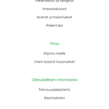
Meditaatiot ja hengitys
Intensiivikurssit
Asanat ja harjoitukset
Rakentaja
Yritys
Kirjoita meille
Usein kysytyt kysymykset
Oikeudellinen informaatio
Tietosuojakäytäntö
Käyttöehdot