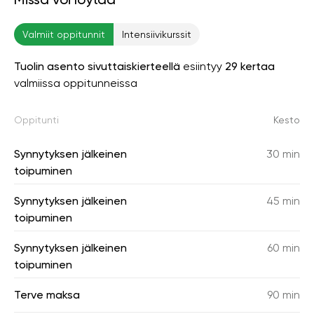
Valmiit oppitunnit
Intensiivikurssit
Tuolin asento sivuttaiskierteellä
esiintyy
29 kertaa
valmiissa oppitunneissa
Oppitunti
Kesto
Synnytyksen jälkeinen
30 min
toipuminen
Synnytyksen jälkeinen
45 min
toipuminen
Synnytyksen jälkeinen
60 min
toipuminen
Terve maksa
90 min