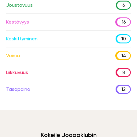
Joustavuus
6
Kestävyys
16
Keskittyminen
10
Voima
14
Liikkuvuus
8
Tasapaino
12
Kokeile Joogaklubin