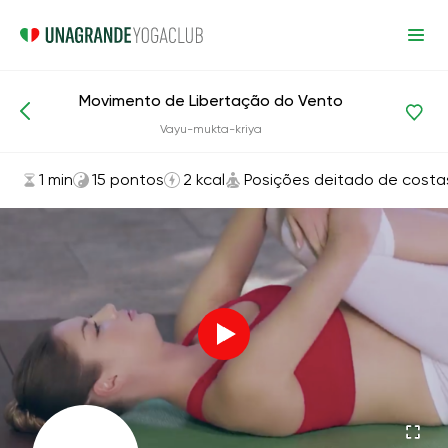
Movimento de Libertação do Vento
Asanas e exercícios
Posições deitado de costas
Vayu-mukta-kriya
1 min
15 pontos
2 kcal
Posições deitado de costa