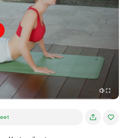
sisäinen rauha
01:27
aamun unelmat
01:34
metsän viileys
05:00
Ohjaajan ääni
kesäsade
02:00
vuoren hiljaisuus
02:00
merituuli
02:00
tuulen ääni
02:00
kevätmetsä
02:00
jeet