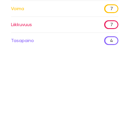
Voima
7
Liikkuvuus
7
Tasapaino
4