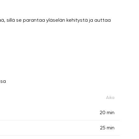
ä, sillä se parantaa yläselän kehitystä ja auttaa
ssa
Aika
20 min
25 min