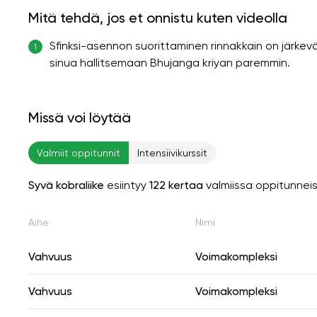
Mitä tehdä, jos et onnistu kuten videolla
Sfinksi-asennon suorittaminen rinnakkain on järkevä
1
sinua hallitsemaan Bhujanga kriyan paremmin.
Missä voi löytää
Valmiit oppitunnit
Intensiivikurssit
Syvä kobraliike
esiintyy
122 kertaa
valmiissa oppitunnei
Aihe
Nimi
Vahvuus
Voimakompleksi
Vahvuus
Voimakompleksi