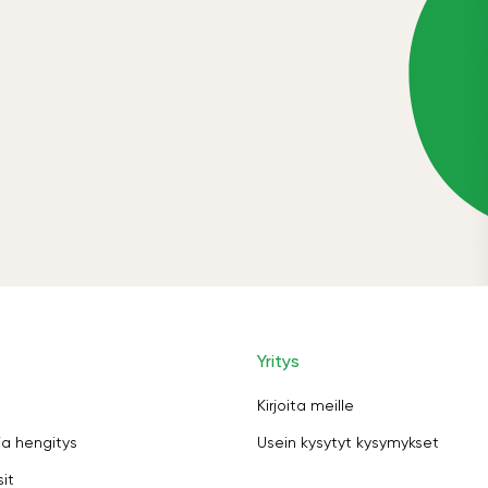
Yritys
Kirjoita meille
ja hengitys
Usein kysytyt kysymykset
sit