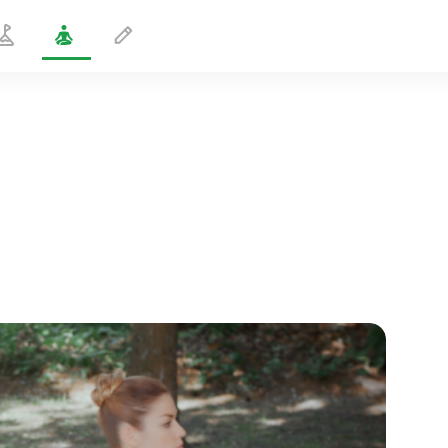
Syvä kobraliike
1 min
sielun lento
01:44