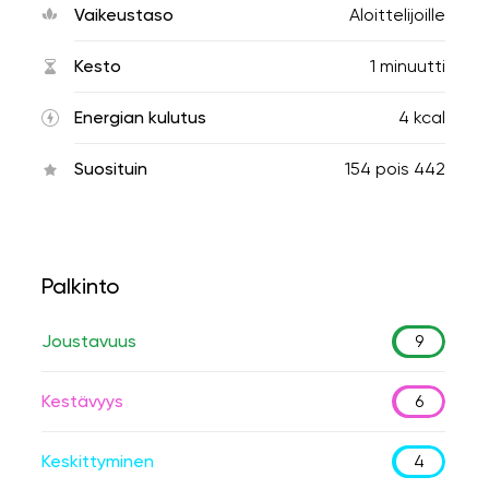
Vaikeustaso
Aloittelijoille
Kesto
1 minuutti
Energian kulutus
4 kcal
Suosituin
154
pois
442
Palkinto
Joustavuus
9
Kestävyys
6
Keskittyminen
4