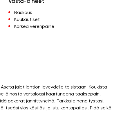
Vasta-aiheet
Raskaus
Kuukautiset
Korkea verenpaine
seta jalat lantion leveydelle toisistaan. Koukista
sellä nosta vartaloasi kaartuneena taaksepäin.
 Pidä pakarat jännittyneinä. Tarkkaile hengitystäsi.
itseäsi ylös käsilläsi ja istu kantapäillesi. Pidä selkä