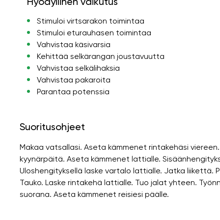
Hyödyllinen vaikutus
Stimuloi virtsarakon toimintaa
Stimuloi eturauhasen toimintaa
Vahvistaa käsivarsia
Kehittää selkärangan joustavuutta
Vahvistaa selkälihaksia
Vahvistaa pakaroita
Parantaa potenssia
Suoritusohjeet
Makaa vatsallasi. Aseta kämmenet rintakehäsi viereen. A
kyynärpäitä. Aseta kämmenet lattialle. Sisäänhengityk
Uloshengityksellä laske vartalo lattialle. Jatka liikettä.
Tauko. Laske rintakehä lattialle. Tuo jalat yhteen. Työnnä 
suorana. Aseta kämmenet reisiesi päälle.