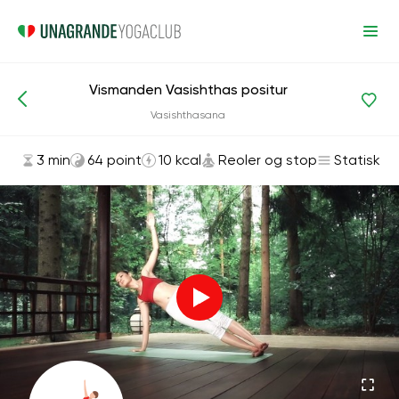
Vismanden Vasishthas positur
Asanas og øvelser
Reoler og stop
Vasishthasana
3 min
64 point
10 kcal
Reoler og stop
Statisk