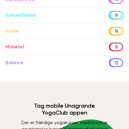
Koncentration
8
Styrke
16
Mobilitet
8
Balance
12
Tag mobile Unagrande
YogaClub appen
Der er færdige yogakurser, meditationer
og intensive kurser til løsning af de mest