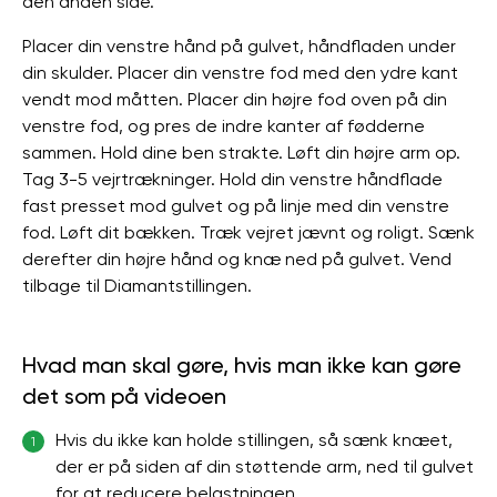
den anden side.
Placer din venstre hånd på gulvet, håndfladen under
din skulder. Placer din venstre fod med den ydre kant
vendt mod måtten. Placer din højre fod oven på din
venstre fod, og pres de indre kanter af fødderne
sammen. Hold dine ben strakte. Løft din højre arm op.
Tag 3-5 vejrtrækninger. Hold din venstre håndflade
fast presset mod gulvet og på linje med din venstre
fod. Løft dit bækken. Træk vejret jævnt og roligt. Sænk
derefter din højre hånd og knæ ned på gulvet. Vend
tilbage til Diamantstillingen.
Hvad man skal gøre, hvis man ikke kan gøre
det som på videoen
Hvis du ikke kan holde stillingen, så sænk knæet,
1
der er på siden af ​​din støttende arm, ned til gulvet
for at reducere belastningen.