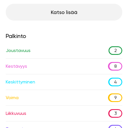
Katso lisää
Palkinto
Joustavuus
2
Kestävyys
8
Keskittyminen
4
Voima
9
Liikkuvuus
3