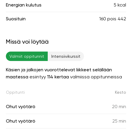
Energian kulutus
5 kcal
Suosituin
160
pois
442
Missä voi löytää
Valmiit oppitunnit
Intensiivikurssit
Käsien ja jalkojen vuorottelevat liikkeet selällään
maatessa
esiintyy
114 kertaa
valmiissa oppitunneissa
Oppitunti
Kesto
Ohut vyötärö
20 min
Ohut vyötärö
25 min