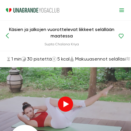
Käsien ja jalkojen vuorottelevat liikkeet selällään
maatessa
Asanat ja harjoitukset
Makuuasennot selälläsi
Supta Chalana Kriya
1 min
30 pistettä
5 kcal
Makuuasennot selälläsi