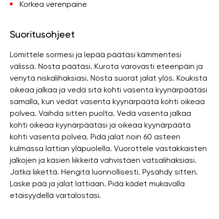
Korkea verenpaine
Suoritusohjeet
Lomittele sormesi ja lepää päätäsi kämmentesi
välissä. Nosta päätäsi. Kurota varovasti eteenpäin ja
venytä niskalihaksiasi. Nosta suorat jalat ylös. Koukista
oikeaa jalkaa ja vedä sitä kohti vasenta kyynärpäätäsi
samalla, kun vedät vasenta kyynärpäätä kohti oikeaa
polvea. Vaihda sitten puolta. Vedä vasenta jalkaa
kohti oikeaa kyynärpäätäsi ja oikeaa kyynärpäätä
kohti vasenta polvea. Pidä jalat noin 60 asteen
kulmassa lattian yläpuolella. Vuorottele vastakkaisten
jalkojen ja käsien liikkeitä vahvistaen vatsalihaksiasi.
Jatka liikettä. Hengitä luonnollisesti. Pysähdy sitten.
Laske pää ja jalat lattiaan. Pidä kädet mukavalla
etäisyydellä vartalostasi.