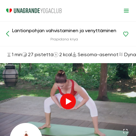
Lantionpohjan vahvistaminen ja venyttäminen
Asanat ja harjoitukset
Seisoma-asennot
Prapidana kriya
1 min
27 pistettä
2 kcal
Seisoma-asennot
Dyna