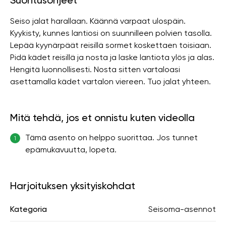
Suoritusohjeet
Seiso jalat harallaan. Käännä varpaat ulospäin.
Kyykisty, kunnes lantiosi on suunnilleen polvien tasolla.
Lepää kyynärpäät reisillä sormet koskettaen toisiaan.
Pidä kädet reisillä ja nosta ja laske lantiota ylös ja alas.
Hengitä luonnollisesti. Nosta sitten vartaloasi
asettamalla kädet vartalon viereen. Tuo jalat yhteen.
Mitä tehdä, jos et onnistu kuten videolla
Tämä asento on helppo suorittaa. Jos tunnet
1
epämukavuutta, lopeta.
Harjoituksen yksityiskohdat
Kategoria
Seisoma-asennot