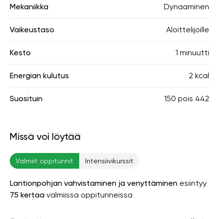
Mekaniikka
Dynaaminen
Vaikeustaso
Aloittelijoille
Kesto
1 minuutti
Energian kulutus
2 kcal
Suosituin
150
pois
442
Missä voi löytää
Valmiit oppitunnit
Intensiivikurssit
Lantionpohjan vahvistaminen ja venyttäminen
esiintyy
75 kertaa
valmiissa oppitunneissa