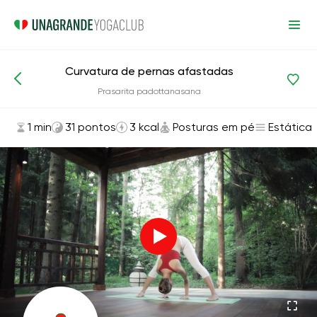
Curvatura de pernas afastadas
Asanas e exercícios
Posturas em pé
Prasarita padottanasana
1 min
31 pontos
3 kcal
Posturas em pé
Estática