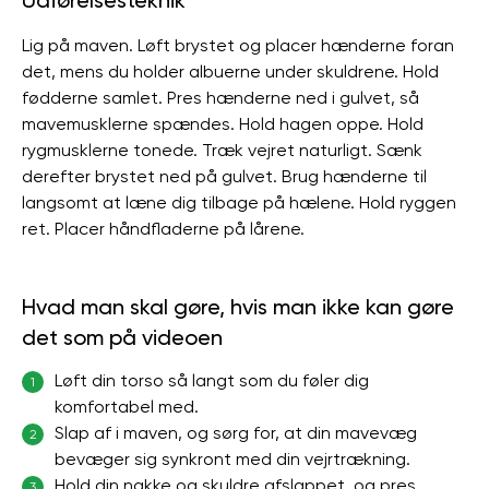
Udførelsesteknik
Lig på maven. Løft brystet og placer hænderne foran
det, mens du holder albuerne under skuldrene. Hold
fødderne samlet. Pres hænderne ned i gulvet, så
mavemusklerne spændes. Hold hagen oppe. Hold
rygmusklerne tonede. Træk vejret naturligt. Sænk
derefter brystet ned på gulvet. Brug hænderne til
langsomt at læne dig tilbage på hælene. Hold ryggen
ret. Placer håndfladerne på lårene.
Hvad man skal gøre, hvis man ikke kan gøre
det som på videoen
Løft din torso så langt som du føler dig
1
komfortabel med.
Slap af i maven, og sørg for, at din mavevæg
2
bevæger sig synkront med din vejrtrækning.
Hold din nakke og skuldre afslappet, og pres
3