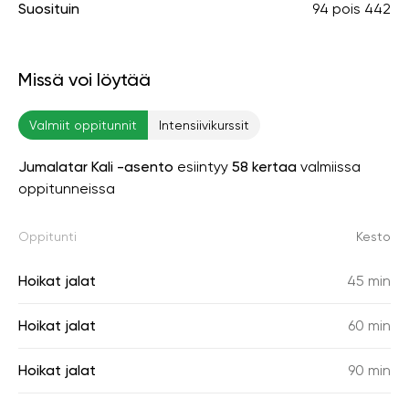
Suosituin
94
pois
442
Missä voi löytää
Valmiit oppitunnit
Intensiivikurssit
Jumalatar Kali -asento
esiintyy
58 kertaa
valmiissa
oppitunneissa
Oppitunti
Kesto
Hoikat jalat
45 min
Hoikat jalat
60 min
Hoikat jalat
90 min