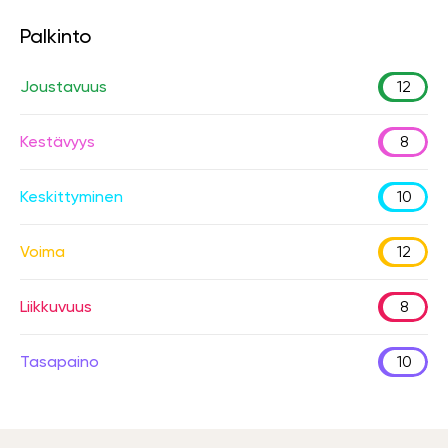
Palkinto
Joustavuus
12
Kestävyys
8
Keskittyminen
10
Voima
12
Liikkuvuus
8
Tasapaino
10