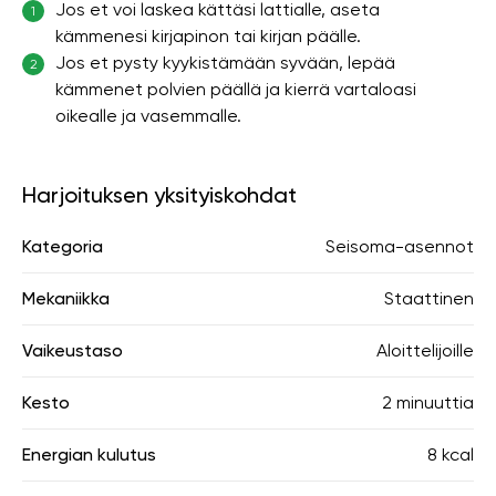
Jos et voi laskea kättäsi lattialle, aseta
1
kämmenesi kirjapinon tai kirjan päälle.
Jos et pysty kyykistämään syvään, lepää
2
kämmenet polvien päällä ja kierrä vartaloasi
oikealle ja vasemmalle.
Harjoituksen yksityiskohdat
Kategoria
Seisoma-asennot
Mekaniikka
Staattinen
Vaikeustaso
Aloittelijoille
Kesto
2 minuuttia
Energian kulutus
8 kcal