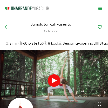
Jumalatar Kali -asento
Asanat ja harjoitukset
Seisoma-asennot
Kalikasana
2 min
60 pistettä
8 kcal
Seisoma-asennot
Staa