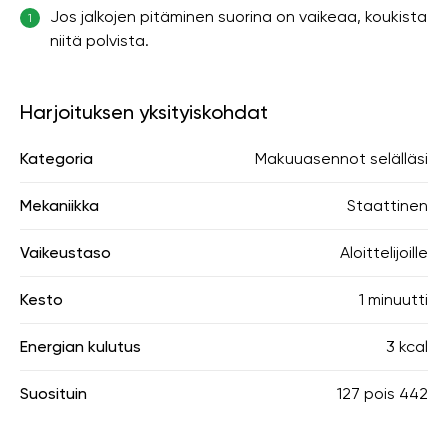
Jos jalkojen pitäminen suorina on vaikeaa, koukista
1
niitä polvista.
Harjoituksen yksityiskohdat
Kategoria
Makuuasennot selälläsi
Mekaniikka
Staattinen
Vaikeustaso
Aloittelijoille
Kesto
1 minuutti
Energian kulutus
3 kcal
Suosituin
127
pois
442