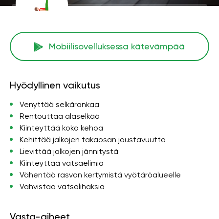
Mobiilisovelluksessa kätevämpää
Hyödyllinen vaikutus
Venyttää selkärankaa
Rentouttaa alaselkää
Kiinteyttää koko kehoa
Kehittää jalkojen takaosan joustavuutta
Lievittää jalkojen jännitystä
Kiinteyttää vatsaelimiä
Vähentää rasvan kertymistä vyötäröalueelle
Vahvistaa vatsalihaksia
Vasta-aiheet