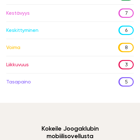
Kestävyys
7
Keskittyminen
6
Voima
8
Liikkuvuus
3
Tasapaino
5
Kokeile Joogaklubin
mobiilisovellusta