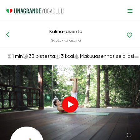
Kulma-asento
Asanat ja harjoitukset
Makuuasennot selälläsi
Supta-konasana
1 min
33 pistettä
3 kcal
Makuuasennot selälläsi