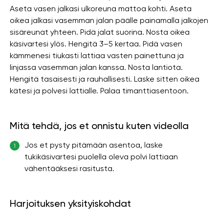
Aseta vasen jalkasi ulkoreuna mattoa kohti. Aseta
oikea jalkasi vasemman jalan päälle painamalla jalkojen
sisäreunat yhteen. Pidä jalat suorina. Nosta oikea
käsivartesi ylös. Hengitä 3–5 kertaa. Pidä vasen
kämmenesi tiukasti lattiaa vasten painettuna ja
linjassa vasemman jalan kanssa. Nosta lantiota.
Hengitä tasaisesti ja rauhallisesti. Laske sitten oikea
kätesi ja polvesi lattialle. Palaa timanttiasentoon.
Mitä tehdä, jos et onnistu kuten videolla
Jos et pysty pitämään asentoa, laske
1
tukikäsivartesi puolella oleva polvi lattiaan
vähentääksesi rasitusta.
Harjoituksen yksityiskohdat