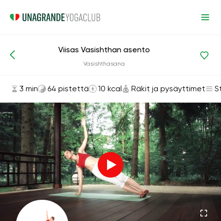
Viisas Vasishthan asento
Asanat ja harjoitukset
Räkit ja pysäyttimet
Vasishthasana
3 min
64 pistettä
10 kcal
Räkit ja pysäyttimet
S