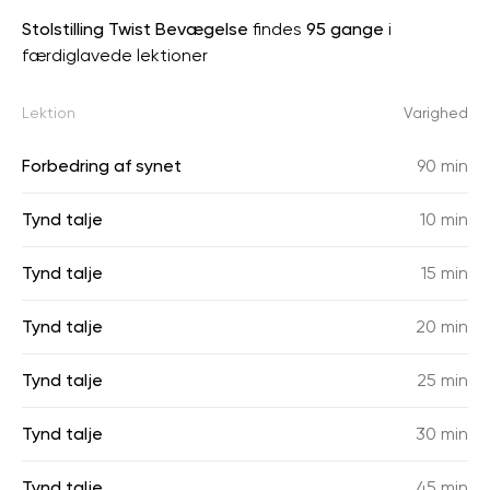
Stolstilling Twist Bevægelse
findes
95 gange
i
færdiglavede lektioner
Lektion
Varighed
Forbedring af synet
90 min
Tynd talje
10 min
Tynd talje
15 min
Tynd talje
20 min
Tynd talje
25 min
Tynd talje
30 min
Tynd talje
45 min