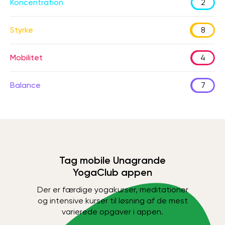
Koncentration
2
Styrke
8
Mobilitet
4
Balance
7
Tag mobile Unagrande
YogaClub appen
Der er færdige yogakurser, meditationer
og intensive kurser til løsning af de mest
varierede opgaver i appen.