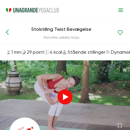
Stolstilling Twist Bevægelse
Asanas og øvelser
Stående stillinger
Parivrtta-utkata-kriya
1 min
29 point
4 kcal
Stående stillinger
Dynamis